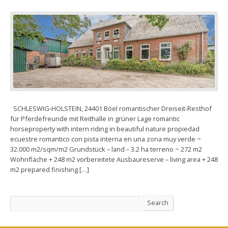
SCHLESWIG-HOLSTEIN, 24401 Böel romantischer Dreiseit-Resthof
für Pferdefreunde mit Reithalle in grüner Lage romantic
horseproperty with intern riding in beautiful nature propiedad
ecuestre romantico con pista interna en una zona muy verde ~
32.000 m2/sqm/m2 Grundstück – land – 3.2 ha terreno ~ 272 m2
Wohnfläche + 248 m2 vorbereitete Ausbaureserve – living area + 248
m2 prepared finishing […]
Search
Search