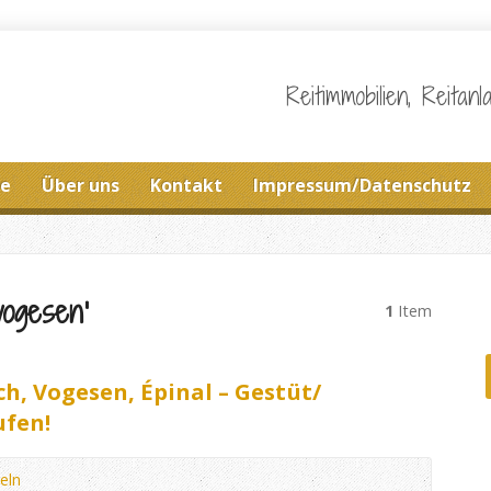
Reitimmobilien, Reita
ie
Über uns
Kontakt
Impressum/Datenschutz
vogesen‘
1
Item
h, Vogesen, Épinal – Gestüt/
ufen!
eln